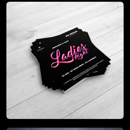
PartnerAuto
DESIGN
PRINT
WEB
No Stress