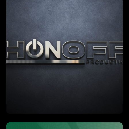
DESIGN
PHOTO
PRINT
VIDÉO
WEB
Honoff Production