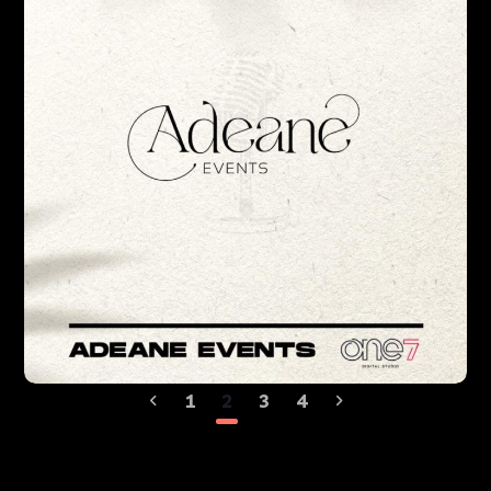
1
2
3
4
Adéane
DESIGN
WEB