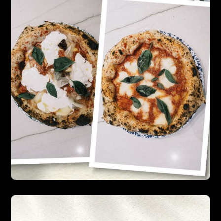
DESIGN
WEB
Lazzarone
DESIGN
PHOTO
PRINT