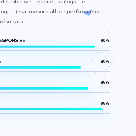
 des sites web (vitrine, catalogue, e-
ogs, …)
sur-mesure
alliant
performance,
 résultats
.
ESPONSIVE
90
%
E
80
%
85
%
95
%