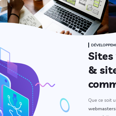
DÉVELOPPEM
Sites
& sit
comm
Que ce soit u
webmasters