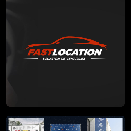
DESIGN
PHOTO
PRINT
VIDÉO
WEB
Fast Location
DESIGN
PRINT