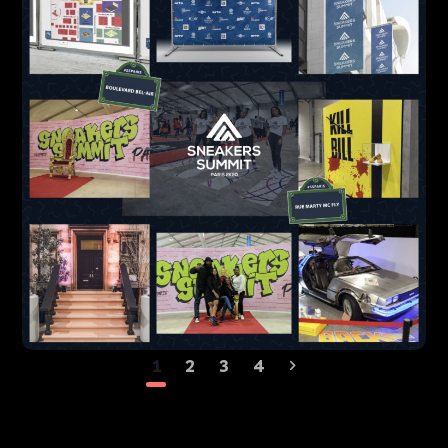
1
2
3
4
Sneakers Summit
DESIGN
PRINT